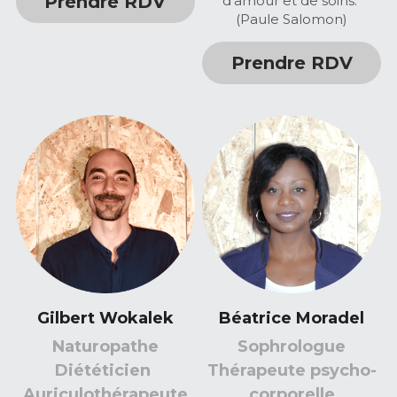
Prendre RDV
d’amour et de soins."
(Paule Salomon)
Prendre RDV
Gilbert Wokalek
Béatrice Moradel
Naturopathe
Sophrologue
Diététicien 
Thérapeute psycho-
Auriculothérapeute
corporelle